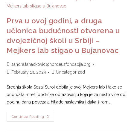
Prva u ovoj godini, a druga
učionica budućnosti otvorena u
dvojezičnoj školi u Srbiji –
Mejkers lab stigao u Bujanovac
sandra.tanackovic@nordeusfondacija.org
February 13, 2024
Uncategorized
Srednja škola Sezai Suroi dobila je svoj Mejkers lab i tako se
pridružila mreži podrške obrazovanju koja je za nešto više od
godinu dana povezala hiljade nastavnika i đaka širom…
Continue Reading