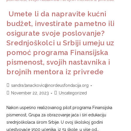
Umete li da napravite kućni
budžet, investirate pametno ili
osigurate svoje poslovanje?
Srednjoškolci u Srbiji umeju uz
pomoć programa Finansijska
pismenost, svojih nastavnika i
brojnih mentora iz privrede
sandra.tanackovic@nordeusfondacija.org
November 22, 2023
Uncategorized
Nakon uspešno realizovanog pilot programa Finansijska
pismenost, Grupa za obrazovanje jača i širi edukaciju
srednjoškolaca širom Srbije. U ovoj školskoj godini
učestvovaće 1500 učenika, iz 51 škole, u više od…