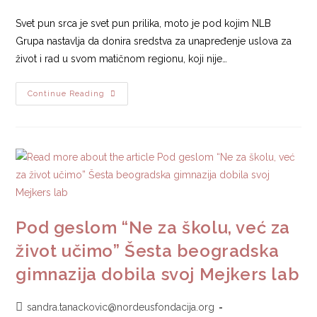
Svet pun srca je svet pun prilika, moto je pod kojim NLB
Grupa nastavlja da donira sredstva za unapređenje uslova za
život i rad u svom matičnom regionu, koji nije…
Continue Reading
Pod geslom “Ne za školu, već za
život učimo” Šesta beogradska
gimnazija dobila svoj Mejkers lab
sandra.tanackovic@nordeusfondacija.org