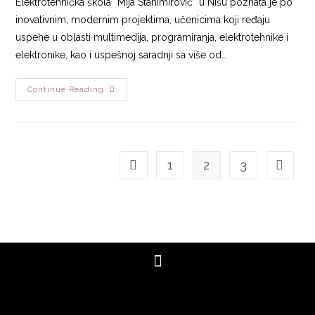
Elektrotehnička škola “Mija Stanimirović” u Nišu poznata je po
inovativnim, modernim projektima, učenicima koji ređaju
uspehe u oblasti multimedija, programiranja, elektrotehnike i
elektronike, kao i uspešnoj saradnji sa više od…
Continue Reading
1
2
3