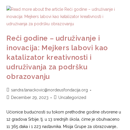
Reči godine – udruživanje i
inovacija: Mejkers labovi kao
katalizator kreativnosti i
udruživanja za podršku
obrazovanju
sandra.tanackovic@nordeusfondacija.org
December 29, 2023
Uncategorized
Učionice budućnosti su tokom prethodne godine otvorene u
12 gradova Srbije, tj. u 13 srednjih škola, čime je obuhvaćeno
11 365 đaka i 1 223 nastavnika. Misija Grupe za obrazovanje…