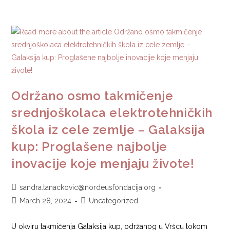
Održano osmo takmičenje
srednjoškolaca elektrotehničkih
škola iz cele zemlje – Galaksija
kup: Proglašene najbolje
inovacije koje menjaju živote!
sandra.tanackovic@nordeusfondacija.org
March 28, 2024
Uncategorized
U okviru takmičenja Galaksija kup, održanog u Vršcu tokom