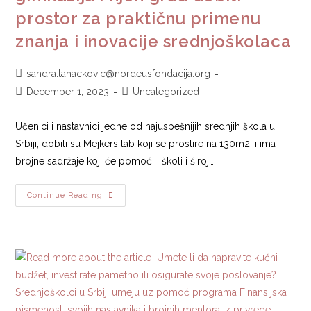
prostor za praktičnu primenu
znanja i inovacije srednjoškolaca
sandra.tanackovic@nordeusfondacija.org
December 1, 2023
Uncategorized
Učenici i nastavnici jedne od najuspešnijih srednjih škola u
Srbiji, dobili su Mejkers lab koji se prostire na 130m2, i ima
brojne sadržaje koji će pomoći i školi i široj…
Continue Reading