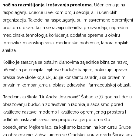
načina razmišljanja i rešavanja problema.
Učenicima je na
raspolaganju učešće u velikom broju sekcija, ali i učeničkih
organizacija. Takođe, na raspolaganju su im savremeno opremljeni
prostori u okviru kojih se razvija učenička proizvodnja, napredna
medicinska tehnologija korišćenja dodatne opreme u okviru
forenzike, mikroskopiranja, medicinske biohemije, laboratorijskih
analiza.
Koliko je saradnja sa ostalim članovima zajednice bitna za razvoj
učeničkih potencijala i njihove buduće karijere, pokazuje upravo
praksa ove škole koja uključuje konstantu saradnju sa državnim i
privatnim kompanijama u oblasti zdravstva i farmaceutskoj oblasti.
“Medicinska škola “Dr Andra Jovanović” Šabac je 77 godina lider u
obrazovanju budućih zdravstvenih radnika, a sada smo pored
kvalitetne nastave, moderno I kvalitetno opremljenog prostora I
odličnih nastavnih sredstava prepoznatljivi po tome što
posedujemo Mejkers lab, za koji smo izabrani na konkursu Grupe
za obrazovanje. Zahvaljujemo se Gradskoj upravi grada Šapca koja