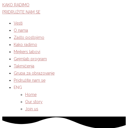
KAKO RADIMO
PRIDRUŽITE NAM SE
Vesti
O nama
Zašto postojimo
Kako radimo
Mejkers labovi
Gejmlab program
Takmičenja
Grupa za obrazovanje
Pridružite nam se
ENG
Home
Our story
Join us