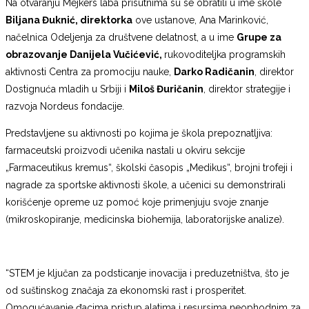
Na otvaranju Mejkers laba prisutnima su se obratili u ime škole
Biljana Đuknić, direktorka
ove ustanove, Ana Marinković,
načelnica Odeljenja za društvene delatnost, a u ime
Grupe za
obrazovanje Danijela Vučićević,
rukovoditeljka programskih
aktivnosti Centra za promociju nauke,
Darko Radičanin
, direktor
Dostignuća mladih u Srbiji i
Miloš Đuričanin
, direktor strategije i
razvoja Nordeus fondacije.
Predstavljene su aktivnosti po kojima je škola prepoznatljiva:
farmaceutski proizvodi učenika nastali u okviru sekcije
„Farmaceutikus kremus“, školski časopis „Medikus“, brojni trofeji i
nagrade za sportske aktivnosti škole, a učenici su demonstrirali
korišćenje opreme uz pomoć koje primenjuju svoje znanje
(mikroskopiranje, medicinska biohemija, laboratorijske analize).
“STEM je ključan za podsticanje inovacija i preduzetništva, što je
od suštinskog značaja za ekonomski rast i prosperitet.
Omogućavanje đacima pristup alatima i resursima neophodnim za