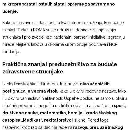
mikropreparata i ostalih alata i opreme za savremeno
učenje.
Kako bi nastavnici i đaci radili u kvalitetnom okruženju, kompanije
Henkel. Tarkett i ROMA su se udružile i donirale znanje svojih
stručnjaka i proizvode, kao nacionalni partneri inicijative. Izgradnju
mreže Mejkers labova u školama širom Srbije podržava i NCR
fondacija.
Praktična znanja i preduzetništvo za buduće
zdravstvene stručnjake
U Medicinskoj školi “Dr Andra Jovanović”
nivo učeničkih
postignuća je veoma visok,
kako u okviru redovne nastave, tako
i u okviru vannastavnih aktivnosti. Uspehe postižu ne samo u okviru
stručnih predmeta, nego i u različitim oblastima kao što su
sport,
društvene nauke, matematika, hemija, izrada školskog
časopisa „Medikus“, recitatorstvo
i slično. Pored toga,
nastavnici kroz rad sa đacima rade na
razvoju preduzetničkog