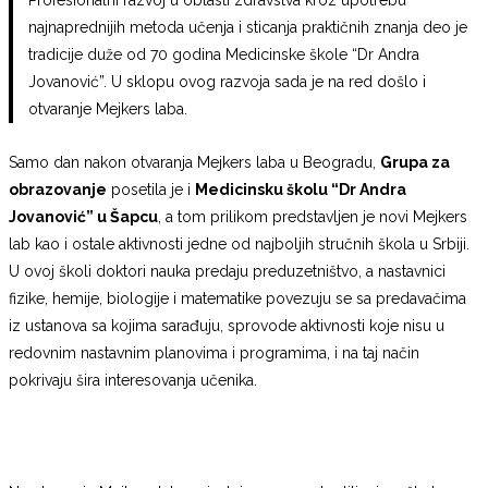
najnaprednijih metoda učenja i sticanja praktičnih znanja deo je
tradicije duže od 70 godina Medicinske škole “Dr Andra
Jovanović”. U sklopu ovog razvoja sada je na red došlo i
otvaranje Mejkers laba.
Samo dan nakon otvaranja Mejkers laba u Beogradu,
Grupa za
obrazovanje
posetila je i
Medicinsku školu “Dr Andra
Jovanović” u Šapcu
, a tom prilikom predstavljen je novi Mejkers
lab kao i ostale aktivnosti jedne od najboljih stručnih škola u Srbiji.
U ovoj školi doktori nauka predaju preduzetništvo, a nastavnici
fizike, hemije, biologije i matematike povezuju se sa predavačima
iz ustanova sa kojima sarađuju, sprovode aktivnosti koje nisu u
redovnim nastavnim planovima i programima, i na taj način
pokrivaju šira interesovanja učenika.