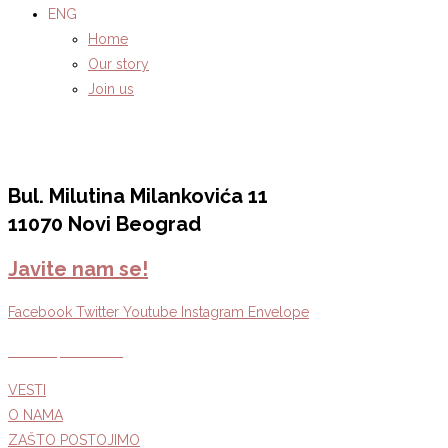
ENG
Home
Our story
Join us
Bul. Milutina Milankovića 11
11070 Novi Beograd
Javite nam se!
Facebook
Twitter
Youtube
Instagram
Envelope
Politika privatnosti
VESTI
O NAMA
ZAŠTO POSTOJIMO