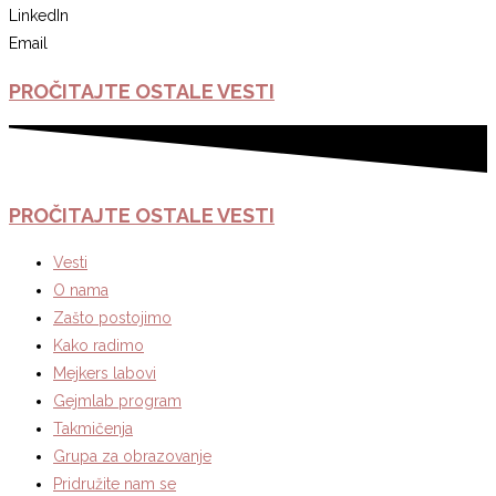
LinkedIn
Email
PROČITAJTE
OSTALE
VESTI
PROČITAJTE
OSTALE
VESTI
Vesti
O nama
Zašto postojimo
Kako radimo
Mejkers labovi
Gejmlab program
Takmičenja
Grupa za obrazovanje
Pridružite nam se