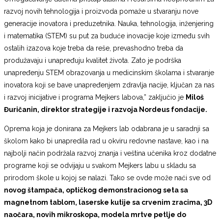
razvoj novih tehnologija i proizvoda pomaže u stvaranju nove
generacije inovatora i preduzetnika. Nauka, tehnologija, inženjering
i matematika (STEM) su put za buduće inovacije koje između svih
ostalih izazova koje treba da reše, prevashodno treba da
produžavaju i unapređuju kvalitet života. Zato je podrška
unapređenju STEM obrazovanja u medicinskim školama i stvaranje
inovatora koji se bave unapređenjem zdravlja nacije, ključan za nas
i razvoj inicijative i programa Mejkers labova,” zaključio je
Miloš
Đuričanin, direktor strategije i razvoja Nordeus fondacije.
Oprema koja je donirana za Mejkers lab odabrana je u saradnji sa
školom kako bi unapredila rad u okviru redovne nastave, kao i na
najbolji način podržala razvoj znanja i veština učenika kroz dodatne
programe koji se odvijaju u svakom Mejkers labu u skladu sa
prirodom škole u kojoj se nalazi. Tako se ovde može naći sve od
novog štampača, optičkog demonstracionog seta sa
magnetnom tablom, laserske kutije sa crvenim zracima, 3D
naočara, novih mikroskopa, modela mrtve petlje do