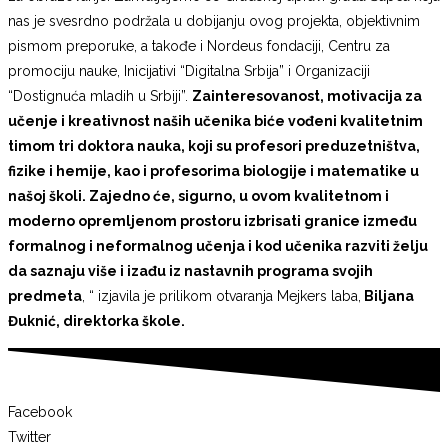
nas je svesrdno podržala u dobijanju ovog projekta, objektivnim
pismom preporuke, a takođe i Nordeus fondaciji, Centru za
promociju nauke, Inicijativi “Digitalna Srbija” i Organizaciji
“Dostignuća mladih u Srbiji”.
Zainteresovanost, motivacija za
učenje i kreativnost naših učenika biće vođeni kvalitetnim
timom tri doktora nauka, koji su profesori preduzetništva,
fizike i hemije, kao i profesorima biologije i matematike u
našoj školi. Zajedno će, sigurno, u ovom kvalitetnom i
moderno opremljenom prostoru izbrisati granice između
formalnog i neformalnog učenja i kod učenika razviti želju
da saznaju više i izađu iz nastavnih programa svojih
predmeta
, “ izjavila je prilikom otvaranja Mejkers laba,
Biljana
Đuknić, direktorka škole.
Facebook
Twitter