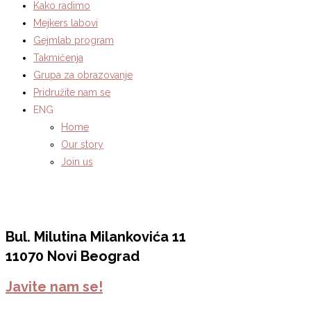
Kako radimo
Mejkers labovi
Gejmlab program
Takmičenja
Grupa za obrazovanje
Pridružite nam se
ENG
Home
Our story
Join us
Bul. Milutina Milankovića 11
11070 Novi Beograd
Javite nam se!