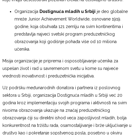
Organizacija
Dostignuća mladih u Srbiji
je deo globalne
mreže Junior Achievement Worldwide, osnovane 1919.
godine, koja obuhvata 121 zemlju na svim kontinentima i
predstavlja najveći svetski program preduzetničkog
obrazovanja koji godišnje pohađa više od 10 miliona
učenika.
Misija organizacije je priprema i osposobljavanje učenika za
uspešan život i rad u savremenom svetu u kome su najveće
vrednosti inovativnost i preduzetnička inicijativa.
Uz podršku međunarodnih donatora i partnera iz poslovnog
sektora u Srbiji, organizacija Dostignuća mladih u Srbiji već 20
godina kroz implementaciju svojih programa i aktivnosti na svim
nivoima obrazovanja ukazuje na značaj preduzetničkog
obrazovanja čiji su direktni ishod veća zapošljivost mladih, bolja
konkurentnost na tržištu rada, osamostaljivanje i brže uključivanje u
društvo kao i pokretanje sopstvenog posla, posebno u okviru