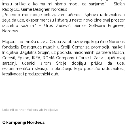
imaju prilike o kojima mi nismo mogli da sanjamo.“ – Stefan
Radojičić, Game Designer, Nordeus
„Posebno me raduje entuzijazam učenika. Njihova radoznalost i
želja da uče, eksperimentišu i stvaraju nešto novo čine ovaj prostor
izuzetno važnim.“ – Uroš Zečević, Senior Software Engineer,
Nordeus
Mejkers lab mrežu razvija Grupa za obrazovanje koju čine Nordeus
fondacija, Dostignuća mladih u Srbiji, Centar za promociju nauke i
Inicijativa „Digitalna Srbija“, uz podršku nacionalnih partnera Bosch,
Ceresit, Epson, IKEA, ROMA Company i Tarkett. Zahvaljujući ovoj
saradnji, učenici širom Srbije dobijaju priliku da uče,
eksperimentišu i stvaraju u okruženju koje podstiče radoznalost,
kreativnost i preduzetnički duh.
Lokalnii partner Mejkers lab inicijative
O kompaniji Nordeus