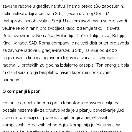
završne radove u gradjevinarstvu. Imamo preko 180 zaposlenih,
četiri veleprodajna centra u Srbiji i jedan u Crnoj Gori i 12
maloprodajnih objekata u Srbiji. U nasem asortimanu su proizvodi
većine renomiranih proizvodjaca kako iz zemlje tako i iz sveta.
Robu uvozimo iz Nemačke, Holandije, Grčke, Italije, Irske, Belgije,
Kine, Kanade, SAD. Roma company je najveći distributer proizvoda
za završne radove u gradjevinarstvu u Srbiji sa više od 4.000
registrovanih kupaca uglavnom trgovaca, zanatlija, izvodjaca
radova. U proteklih 20 godina izdajemo časopis “Ton energija boja
” i distribuiramo ga besplatno našim kupcima i poslovnim
partnerima.
O kompaniji Epson
Epson je globalni lider na polju tehnologije posvećen cilju da
postaje nezamenjiv za društvo kada je u pitanju povezivanje ljudi,
stvari i informacija uz pomoć svojih originalnih, efikasnih,
kompaktnih i preciznih tehnologija. Kompanija je fokusirana na