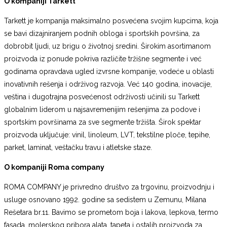
O kompaniji Tarkett
Tarkett je kompanija maksimalno posvećena svojim kupcima, koja
se bavi dizajniranjem podnih obloga i sportskih površina, za
dobrobit ljudi, uz brigu o životnoj sredini. Širokim asortimanom
proizvoda iz ponude pokriva različite tržišne segmente i već
godinama opravdava ugled izvrsne kompanije, vodeće u oblasti
inovativnih rešenja i održivog razvoja. Već 140 godina, inovacije,
veština i dugotrajna posvećenost održivosti učinili su Tarkett
globalnim liderom u najsavremenijim rešenjima za podove i
sportskim površinama za sve segmente tržišta. Širok spektar
proizvoda uključuje: vinil, linoleum, LVT, tekstilne ploče, tepihe,
parket, laminat, veštačku travu i atletske staze.
O kompaniji Roma company
ROMA COMPANY je privredno društvo za trgovinu, proizvodnju i
usluge osnovano 1992. godine sa sedistem u Zemunu, Milana
Rešetara br.11. Bavimo se prometom boja i lakova, lepkova, termo
fasada, molerskog pribora alata, tapeta i ostalih proizvoda za