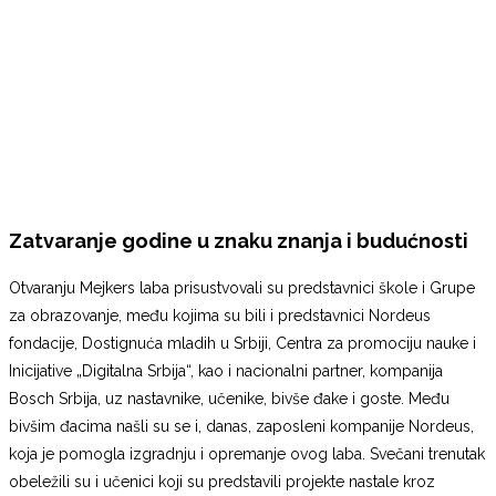
Zatvaranje godine u znaku znanja i budućnosti
Otvaranju Mejkers laba prisustvovali su predstavnici škole i Grupe
za obrazovanje, među kojima su bili i predstavnici Nordeus
fondacije, Dostignuća mladih u Srbiji, Centra za promociju nauke i
Inicijative „Digitalna Srbija“, kao i nacionalni partner, kompanija
Bosch Srbija, uz nastavnike, učenike, bivše đake i goste. Među
bivšim đacima našli su se i, danas, zaposleni kompanije Nordeus,
koja je pomogla izgradnju i opremanje ovog laba. Svečani trenutak
obeležili su i učenici koji su predstavili projekte nastale kroz