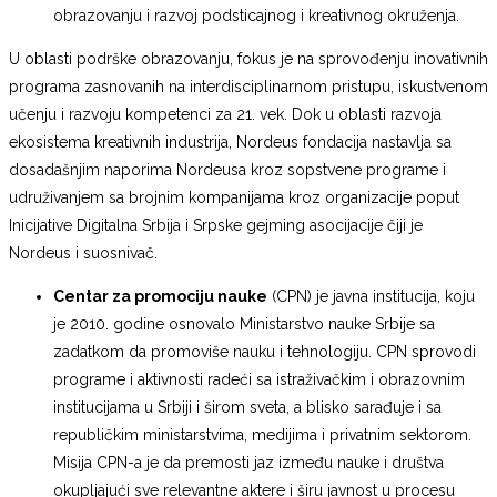
obrazovanju i razvoj podsticajnog i kreativnog okruženja.
U oblasti podrške obrazovanju, fokus je na sprovođenju inovativnih
programa zasnovanih na interdisciplinarnom pristupu, iskustvenom
učenju i razvoju kompetenci za 21. vek. Dok u oblasti razvoja
ekosistema kreativnih industrija, Nordeus fondacija nastavlja sa
dosadašnjim naporima Nordeusa kroz sopstvene programe i
udruživanjem sa brojnim kompanijama kroz organizacije poput
Inicijative Digitalna Srbija i Srpske gejming asocijacije čiji je
Nordeus i suosnivač.
Centar za promociju nauke
(CPN) je javna institucija, koju
je 2010. godine osnovalo Ministarstvo nauke Srbije sa
zadatkom da promoviše nauku i tehnologiju. CPN sprovodi
programe i aktivnosti radeći sa istraživačkim i obrazovnim
institucijama u Srbiji i širom sveta, a blisko sarađuje i sa
republičkim ministarstvima, medijima i privatnim sektorom.
Misija CPN-a je da premosti jaz između nauke i društva
okupljajući sve relevantne aktere i širu javnost u procesu