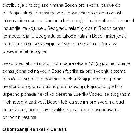
distribucije širokog asortimana Bosch proizvoda, pa sve do
pružanja usluga, pre svega kroz inovativne projekte u oblasti
informaciono-komunikacionih tehnologija i automotive aftermarket
industrije, za koju se u Beogradu nalazi globalni Bosch centar
kompetencija. U Beogradu se takođe nalazi i Bosch inženjerski
centar, u kojem se razvijaju softverska i servisna rešenja za
povezane tehnologije.
Svoju prvu fabriku u Srbiji kompanija otvara 2013. godine i ona je
danas jedna od najvećih Bosch fabrika za proizvodnju sistema
brisača u Evropi. Iste godine Bosch u Srbiji je postao i pionir
uvođenja programa dualnog obrazovanja, koji svake godine
uspešno pohađa nekoliko desetina učenika.Vodeći se sloganom
’’Tehnologija za život’’, Bosch teži da svojim proizvodima budi
entuzijazam, poboljšava kvalitet života i doprinosi očuvanju
prirodnih resursa.
O kompaniji Henkel / Ceresit