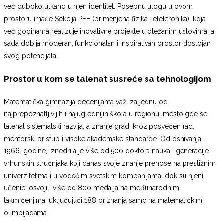
već duboko utkano u njen identitet. Posebnu ulogu u ovom
prostoru imaće Sekcija PFE (primenjena fizika i elektronika), koja
već godinama realizuje inovativne projekte u otežanim uslovima, a
sada dobija moderan, funkcionalan i inspirativan prostor dostojan
svog potencijala.
Prostor u kom se talenat susreće sa tehnologijom
Matematička gimnazija decenijama važi za jednu od
najprepoznatljivijih i najuglednijih škola u regionu, mesto gde se
talenat sistematski razvija, a znanje gradi kroz posvećen rad,
mentorski pristup i visoke akademske standarde. Od osnivanja
1966. godine, iznedrila je više od 500 doktora nauka i generacije
vrhunskih stručnjaka koji danas svoje znanje prenose na prestižnim
univerzitetima i u vodećim svetskim kompanijama, dok su njeni
učenici osvojili više od 800 medalja na međunarodnim
takmičenjima, uključujući 188 priznanja samo na matematičkim
olimpijadama.