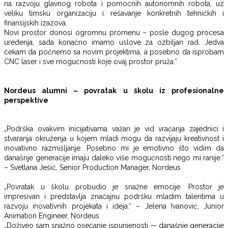
na razvoju glavnog robota i pomoćnih autonomnih robota, uz
veliku timsku organizaciju i rešavanje konkretnih tehničkih i
finansijskih izazova.
Novi prostor donosi ogromnu promenu – posle dugog procesa
uređenja, sada konačno imamo uslove za ozbiljan rad. Jedva
čekam da počnemo sa novim projektima, a posebno da isprobam
CNC laser i sve mogućnosti koje ovaj prostor pruža.“
Nordeus alumni – povratak u školu iz profesionalne
perspektive
„Podrška ovakvim inicijativama važan je vid vraćanja zajednici i
stvaranja okruženja u kojem mladi mogu da razvijaju kreativnost i
inovativno razmišljanje. Posebno mi je emotivno što vidim da
današnje generacije imaju daleko više mogućnosti nego mi ranije.“
– Svetlana Ješić, Senior Production Manager, Nordeus
„Povratak u školu probudio je snažne emocije. Prostor je
impresivan i predstavlja značajnu podršku mladim talentima u
razvoju inovativnih projekata i ideja.“ – Jelena Ivanović, Junior
Animation Engineer, Nordeus
„Doživeo sam snažno osećanje ispunjenosti — današnje generacije