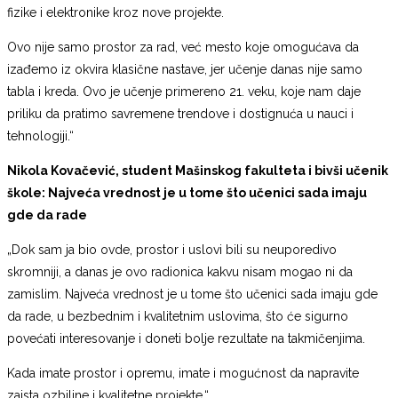
fizike i elektronike kroz nove projekte.
Ovo nije samo prostor za rad, već mesto koje omogućava da
izađemo iz okvira klasične nastave, jer učenje danas nije samo
tabla i kreda. Ovo je učenje primereno 21. veku, koje nam daje
priliku da pratimo savremene trendove i dostignuća u nauci i
tehnologiji.“
Nikola Kovačević, student Mašinskog fakulteta i bivši učenik
škole: Najveća vrednost je u tome što učenici sada imaju
gde da rade
„Dok sam ja bio ovde, prostor i uslovi bili su neuporedivo
skromniji, a danas je ovo radionica kakvu nisam mogao ni da
zamislim. Najveća vrednost je u tome što učenici sada imaju gde
da rade, u bezbednim i kvalitetnim uslovima, što će sigurno
povećati interesovanje i doneti bolje rezultate na takmičenjima.
Kada imate prostor i opremu, imate i mogućnost da napravite
zaista ozbiljne i kvalitetne projekte.“