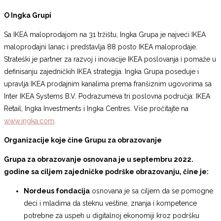
O Ingka Grupi
Sa IKEA maloprodajom na 31 tržištu, Ingka Grupa je najveći IKEA
maloprodajni lanac i predstavlja 88 posto IKEA maloprodaje.
Strateški je partner za razvoj i inovacije IKEA poslovanja i pomaže u
definisanju zajedničkih IKEA strategija. Ingka Grupa poseduje i
upravlja IKEA prodajnim kanalima prema franšiznim ugovorima sa
Inter IKEA Systems B.V. Podrazumeva tri poslovna područja: IKEA
Retail, Ingka Investments i Ingka Centres. Više pročitajte na
www.ingka.com
.
Organizacije koje čine Grupu za obrazovanje
Grupa za obrazovanje osnovana je u septembru 2022.
godine sa ciljem zajedničke podrške obrazovanju, čine je:
Nordeus fondacija
osnovana je sa ciljem da se pomogne
deci i mladima da steknu veštine, znanja i kompetence
potrebne za uspeh u digitalnoj ekonomiji kroz podršku