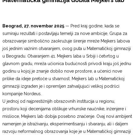
Beograd, 27. novembar 2025
— Pred kraj godine, kada se
sumiraju rezultati i postavljaju temelji za nove ambicije, Grupa za
obrazovanje simbolično zaokružuje širenje mreže Mejkers labova
još jednim važnim otvaranjem, ovog puta u Matematičkoj gimnaziji
u Beogradu. Otvaranjem 41. Mejkers laba u Srbiji i četvrtog u
glavnom gradu, mreža učionica budućnosti privodi kraju još jednu
godinu u kojoj je znanje dobilo nove prostore, a učenici nove
prilike da ideje pretoče u stvarnost. Mejkers lab u Matematičkoj
gimnaziji izgrađen je i opremljen zahvaljujući velikoj podršci
kompanije Nordeus.
U jednoj od najprestižnijih obrazovnih institucija u regionu,
prostoru koji decenijama oblikuje vrhunske naučnike, inženjere i
mislioce, Mejkers lab dobija posebno značenje. Ovaj novi ambijent
namenjen je istraživanju, eksperimentisanju i stvaranju, ali i daljem
razvoju neformalnog obrazovanja koje je u Matematičkoj gimnaziji