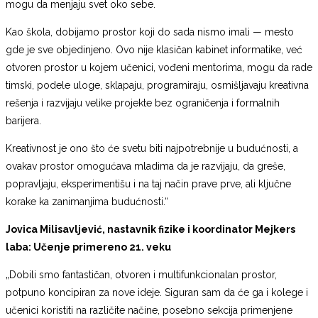
mogu da menjaju svet oko sebe.
Kao škola, dobijamo prostor koji do sada nismo imali — mesto
gde je sve objedinjeno. Ovo nije klasičan kabinet informatike, već
otvoren prostor u kojem učenici, vođeni mentorima, mogu da rade
timski, podele uloge, sklapaju, programiraju, osmišljavaju kreativna
rešenja i razvijaju velike projekte bez ograničenja i formalnih
barijera.
Kreativnost je ono što će svetu biti najpotrebnije u budućnosti, a
ovakav prostor omogućava mladima da je razvijaju, da greše,
popravljaju, eksperimentišu i na taj način prave prve, ali ključne
korake ka zanimanjima budućnosti.“
Jovica Milisavljević, nastavnik fizike i koordinator Mejkers
laba: Učenje primereno 21. veku
„Dobili smo fantastičan, otvoren i multifunkcionalan prostor,
potpuno koncipiran za nove ideje. Siguran sam da će ga i kolege i
učenici koristiti na različite načine, posebno sekcija primenjene