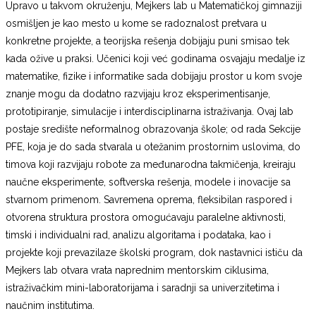
Upravo u takvom okruženju, Mejkers lab u Matematičkoj gimnaziji
osmišljen je kao mesto u kome se radoznalost pretvara u
konkretne projekte, a teorijska rešenja dobijaju puni smisao tek
kada ožive u praksi. Učenici koji već godinama osvajaju medalje iz
matematike, fizike i informatike sada dobijaju prostor u kom svoje
znanje mogu da dodatno razvijaju kroz eksperimentisanje,
prototipiranje, simulacije i interdisciplinarna istraživanja. Ovaj lab
postaje središte neformalnog obrazovanja škole; od rada Sekcije
PFE, koja je do sada stvarala u otežanim prostornim uslovima, do
timova koji razvijaju robote za međunarodna takmičenja, kreiraju
naučne eksperimente, softverska rešenja, modele i inovacije sa
stvarnom primenom. Savremena oprema, fleksibilan raspored i
otvorena struktura prostora omogućavaju paralelne aktivnosti,
timski i individualni rad, analizu algoritama i podataka, kao i
projekte koji prevazilaze školski program, dok nastavnici ističu da
Mejkers lab otvara vrata naprednim mentorskim ciklusima,
istraživačkim mini-laboratorijama i saradnji sa univerzitetima i
naučnim institutima.