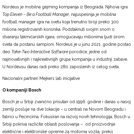
Nordeus je mobilna gejming kompanija iz Beograda. Njihova igra
Top Eleven – Be a Football Manager
, najuspešnija je mobilna
football manager igra na svetu koja trenutno broji preko 300
miliona registrovanih korisnika. Podstaknuti svojim snom o
stvaranju takmičarskih igara, omogućavaju milionima ljudi širom
sveta da postanu šampioni. Nordeus je u junu 2021. godine postao
deo
Take-Two Interactive
Software
porodice, jedne od
najinovativnijih i najkreativnijih grupa kompanija u industriji zabave.
U Nordeusu danas radi preko 280 zaposlenih iz celog sveta.
Nacionalni partneri Mejkers lab inicijative
O kompaniji Bosch
Bosch je u Srbiji zvanično prisutan od 1996. godine i danas u našoj
zemlji posluje na dve lokacije – u centrali na Novom Beogradu i
fabrici u Pećincima. Fokusiran na razvoj novih tehnologija, Bosch u
Srbiji pokriva različite oblasti poslovanja – od proizvodnje
električne i elektronske opreme za motorna vozila, preko