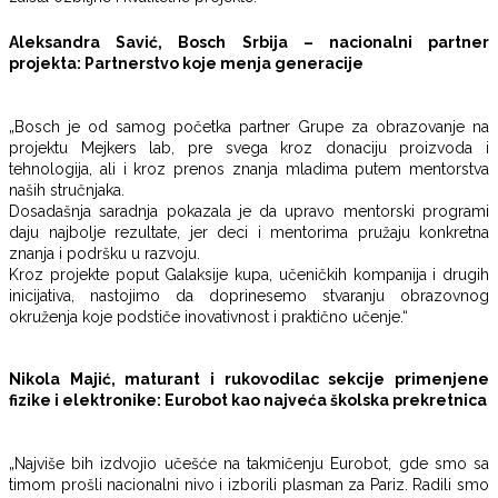
Aleksandra Savić, Bosch Srbija – nacionalni partner
projekta: Partnerstvo koje menja generacije
„Bosch je od samog početka partner Grupe za obrazovanje na
projektu Mejkers lab, pre svega kroz donaciju proizvoda i
tehnologija, ali i kroz prenos znanja mladima putem mentorstva
naših stručnjaka.
Dosadašnja saradnja pokazala je da upravo mentorski programi
daju najbolje rezultate, jer deci i mentorima pružaju konkretna
znanja i podršku u razvoju.
Kroz projekte poput Galaksije kupa, učeničkih kompanija i drugih
inicijativa, nastojimo da doprinesemo stvaranju obrazovnog
okruženja koje podstiče inovativnost i praktično učenje.“
Nikola Majić, maturant i rukovodilac sekcije primenjene
fizike i elektronike: Eurobot kao najveća školska prekretnica
„Najviše bih izdvojio učešće na takmičenju Eurobot, gde smo sa
timom prošli nacionalni nivo i izborili plasman za Pariz. Radili smo