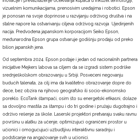
inovacije i prevazilaženje očekivanja kupaca u inkdžet tehnologiji,
vizuelnim komunikacijama, prenosivim uređajima i robotici. Epson
je ponosan na svoje doprinose u razvijanju održivog društva i na
stalne napore ka ostvarivanju ciljeva održivog razvoja Ujedinjenih
nacija. Predvođena japanskom korporacijom Seiko Epson,
međunarodna Epson grupa ostvaruje godišnju prodaju od preko
bilion japanskih jena.
Od septembra 2024. Epson postaje i jedan od nacionalnih partnera
inicijative Mejkers labova sa ciljem da se izgradi sistem podrške
srednješkolskom obrazovanju u Srbiji. Posvećeni negovanju
budućih talenata, za cilj ima da kvalitetno obrazovanje dopre do
dece, bez obzira na njihovo geografsko ili socio-ekonomsko
poreklo. EcoTank štampači, osim što su energetski efikasni, dolaze
sa dovoljno mastila za štampu i do tri godine i pružaju dugotrajno i
održivo rešenje za škole. Laserski projektori pretvaraju svaku ravnu
površinu u alatku za učenje, optimizujući ograničeni prostor u
učionici i omogućujući uzbudljivu interaktivnu saradnju i
podsticanje na angažovanje svih u učionici.