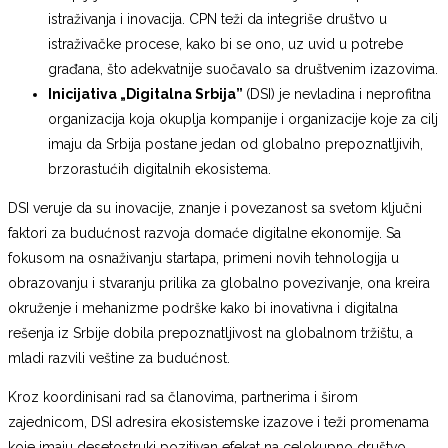
istraživanja i inovacija. CPN teži da integriše društvo u
istraživačke procese, kako bi se ono, uz uvid u potrebe
građana, što adekvatnije suočavalo sa društvenim izazovima.
Inicijativa „Digitalna Srbija”
(DSI) je nevladina i neprofitna
organizacija koja okuplja kompanije i organizacije koje za cilj
imaju da Srbija postane jedan od globalno prepoznatljivih,
brzorastućih digitalnih ekosistema.
DSI veruje da su inovacije, znanje i povezanost sa svetom ključni
faktori za budućnost razvoja domaće digitalne ekonomije. Sa
fokusom na osnaživanju startapa, primeni novih tehnologija u
obrazovanju i stvaranju prilika za globalno povezivanje, ona kreira
okruženje i mehanizme podrške kako bi inovativna i digitalna
rešenja iz Srbije dobila prepoznatljivost na globalnom tržištu, a
mladi razvili veštine za budućnost.
Kroz koordinisani rad sa članovima, partnerima i širom
zajednicom, DSI adresira ekosistemske izazove i teži promenama
koje imaju desetostruki pozitivan efekat na celokupno društvo.