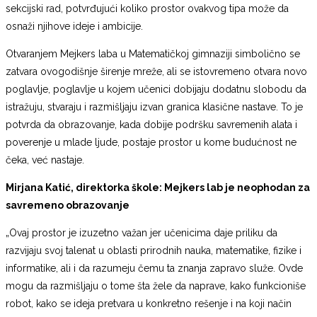
sekcijski rad, potvrđujući koliko prostor ovakvog tipa može da
osnaži njihove ideje i ambicije.
Otvaranjem Mejkers laba u Matematičkoj gimnaziji simbolično se
zatvara ovogodišnje širenje mreže, ali se istovremeno otvara novo
poglavlje, poglavlje u kojem učenici dobijaju dodatnu slobodu da
istražuju, stvaraju i razmišljaju izvan granica klasične nastave. To je
potvrda da obrazovanje, kada dobije podršku savremenih alata i
poverenje u mlade ljude, postaje prostor u kome budućnost ne
čeka, već nastaje.
Mirjana Katić, direktorka škole: Mejkers lab je neophodan za
savremeno obrazovanje
„Ovaj prostor je izuzetno važan jer učenicima daje priliku da
razvijaju svoj talenat u oblasti prirodnih nauka, matematike, fizike i
informatike, ali i da razumeju čemu ta znanja zapravo služe. Ovde
mogu da razmišljaju o tome šta žele da naprave, kako funkcioniše
robot, kako se ideja pretvara u konkretno rešenje i na koji način