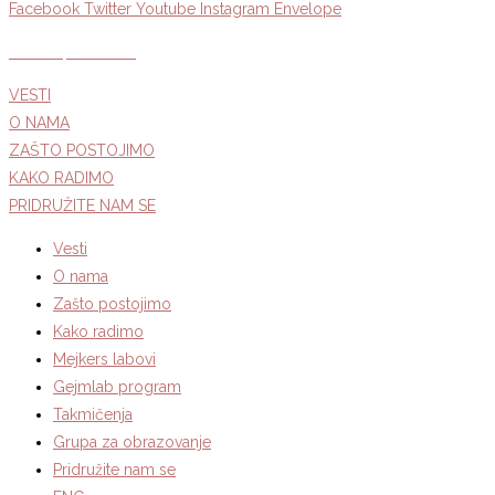
Facebook
Twitter
Youtube
Instagram
Envelope
Politika privatnosti
VESTI
O NAMA
ZAŠTO POSTOJIMO
KAKO RADIMO
PRIDRUŽITE NAM SE
Vesti
O nama
Zašto postojimo
Kako radimo
Mejkers labovi
Gejmlab program
Takmičenja
Grupa za obrazovanje
Pridružite nam se