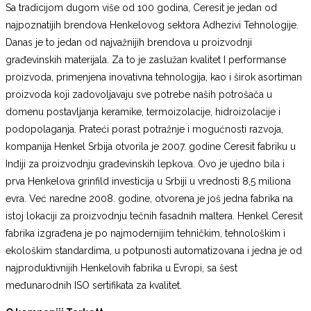
Sa tradicijom dugom više od 100 godina, Ceresit je jedan od
najpoznatijih brendova Henkelovog sektora Adhezivi Tehnologije.
Danas je to jedan od najvažnijih brendova u proizvodnji
građevinskih materijala. Za to je zaslužan kvalitet I performanse
proizvoda, primenjena inovativna tehnologija, kao i širok asortiman
proizvoda koji zadovoljavaju sve potrebe naših potrošača u
domenu postavljanja keramike, termoizolacije, hidroizolacije i
podopolaganja. Prateći porast potražnje i mogućnosti razvoja,
kompanija Henkel Srbija otvorila je 2007. godine Ceresit fabriku u
Inđiji za proizvodnju građevinskih lepkova. Ovo je ujedno bila i
prva Henkelova grinfild investicija u Srbiji u vrednosti 8,5 miliona
evra. Već naredne 2008. godine, otvorena je još jedna fabrika na
istoj lokaciji za proizvodnju tečnih fasadnih maltera. Henkel Ceresit
fabrika izgrađena je po najmodernijim tehničkim, tehnološkim i
ekološkim standardima, u potpunosti automatizovana i jedna je od
najproduktivnijih Henkelovih fabrika u Evropi, sa šest
međunarodnih ISO sertifikata za kvalitet.