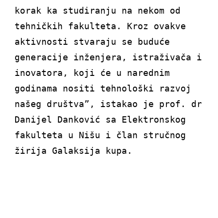
korak ka studiranju na nekom od
tehničkih fakulteta. Kroz ovakve
aktivnosti stvaraju se buduće
generacije inženjera, istraživača i
inovatora, koji će u narednim
godinama nositi tehnološki razvoj
našeg društva”, istakao je prof. dr
Danijel Danković sa Elektronskog
fakulteta u Nišu i član stručnog
žirija Galaksija kupa.