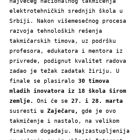
najvećeg nacionalnog takmičenja
elektrotehničkih srednjih škola u
Srbiji. Nakon višemesečnog procesa
razvoja tehnoloških rešenja
takmičarskih timova, uz podršku
profesora, edukatora i mentora iz
privrede, podignut kvalitet radova
zadao je težak zadatak žiriju. U
finale se plasiralo
30 timova
mladih inovatora iz 18 škola širom
zemlje.
Oni će se
27. i 28. marta
susresti
u Zaječaru,
gde je ovo
takmičenje i nastalo, na velikom
finalnom događaju. Najzastupljenija