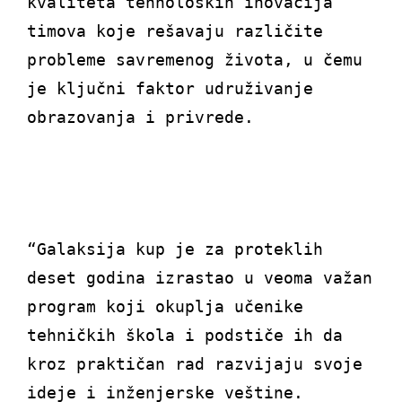
kvaliteta tehnoloških inovacija
timova koje rešavaju različite
probleme savremenog života, u čemu
je ključni faktor udruživanje
obrazovanja i privrede.
“Galaksija kup je za proteklih
deset godina izrastao u veoma važan
program koji okuplja učenike
tehničkih škola i podstiče ih da
kroz praktičan rad razvijaju svoje
ideje i inženjerske veštine.