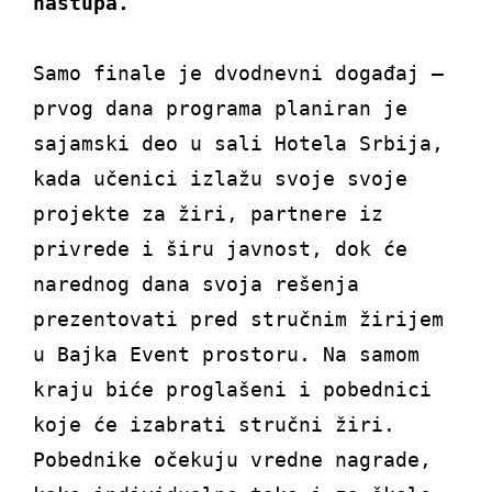
nastupa.
Samo finale je dvodnevni događaj –
prvog dana programa planiran je
sajamski deo u sali Hotela Srbija,
kada učenici izlažu svoje svoje
projekte za žiri, partnere iz
privrede i širu javnost, dok će
narednog dana svoja rešenja
prezentovati pred stručnim žirijem
u Bajka Event prostoru. Na samom
kraju biće proglašeni i pobednici
koje će izabrati stručni žiri.
Pobednike očekuju vredne nagrade,