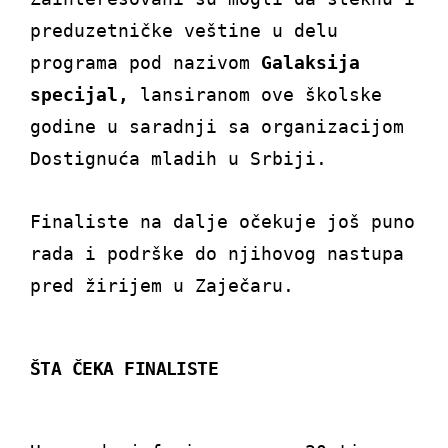
preduzetničke veštine u delu
programa pod nazivom
Galaksija
specijal,
lansiranom ove školske
godine u saradnji sa organizacijom
Dostignuća mladih u Srbiji.
Finaliste na dalje očekuje još puno
rada i podrške do njihovog nastupa
pred žirijem u Zaječaru.
ŠTA ČEKA FINALISTE