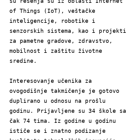
su rešenja su iz oblasti Internet
of Things (IoT), veštačke
inteligencije, robotike i
senzorskih sistema, kao i projekti
za pametne gradove, zdravstvo,
mobilnost i zaštitu životne
sredine.
Interesovanje učenika za
ovogodišnje takmičenje je gotovo
duplirano u odnosu na prošlu
godinu. Prijavljene su 34 škole sa
čak 74 tima. Iz godine u godinu
ističe se i znatno podizanje