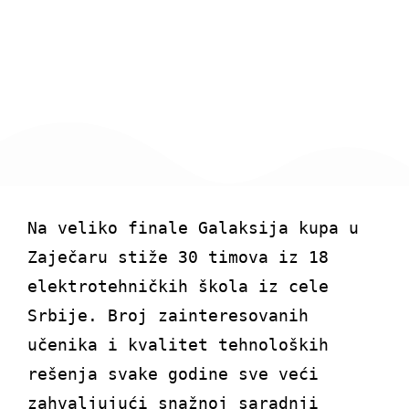
February 10, 2026
Na veliko finale Galaksija kupa u
Zaječaru stiže 30 timova iz 18
elektrotehničkih škola iz cele
Srbije. Broj zainteresovanih
učenika i kvalitet tehnoloških
rešenja svake godine sve veći
zahvaljujući snažnoj saradnji