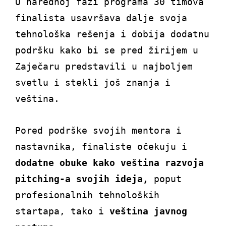
U narednoj fazi programa 30 timova
finalista usavršava dalje svoja
tehnološka rešenja i dobija dodatnu
podršku kako bi se pred žirijem u
Zaječaru predstavili u najboljem
svetlu i stekli još znanja i
veština.
Pored podrške svojih mentora i
nastavnika, finaliste očekuju i
dodatne obuke kako veština razvoja
pitching-a svojih ideja,
poput
profesionalnih tehnoloških
startapa, tako i
veština javnog