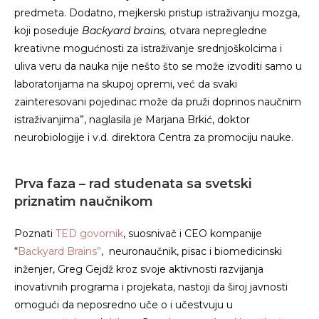
predmeta. Dodatno, mejkerski pristup istraživanju mozga,
koji poseduje
Backyard brains,
otvara nepregledne
kreativne mogućnosti za istraživanje srednjoškolcima i
uliva veru da nauka nije nešto što se može izvoditi samo u
laboratorijama na skupoj opremi, već da svaki
zainteresovani pojedinac može da pruži doprinos naučnim
istraživanjima”, naglasila je Marjana Brkić, doktor
neurobiologije i v.d. direktora Centra za promociju nauke.
Prva faza – rad studenata sa svetski
priznatim naučnikom
Poznati
TED govornik
, suosnivač i CEO kompanije
“
Backyard Brains”
, neuronaučnik, pisac i biomedicinski
inženjer, Greg Gejdž kroz svoje aktivnosti razvijanja
inovativnih programa i projekata, nastoji da široj javnosti
omogući da neposredno uče o i učestvuju u