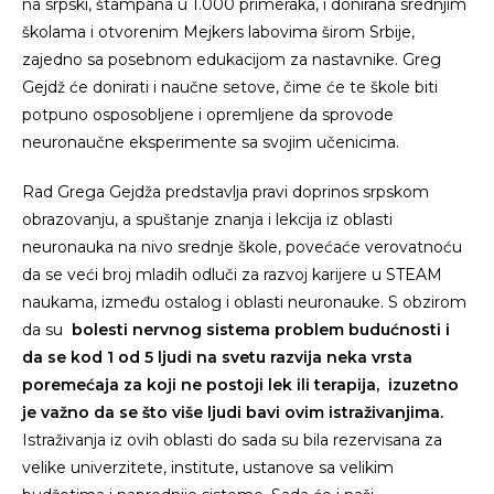
na srpski, štampana u 1.000 primeraka, i donirana srednjim
školama i otvorenim Mejkers labovima širom Srbije,
zajedno sa posebnom edukacijom za nastavnike. Greg
Gejdž će donirati i naučne setove, čime će te škole biti
potpuno osposobljene i opremljene da sprovode
neuronaučne eksperimente sa svojim učenicima.
Rad Grega Gejdža predstavlja pravi doprinos srpskom
obrazovanju, a spuštanje znanja i lekcija iz oblasti
neuronauka na nivo srednje škole, povećaće verovatnoću
da se veći broj mladih odluči za razvoj karijere u STEAM
naukama, između ostalog i oblasti neuronauke. S obzirom
da su
bolesti nervnog sistema problem budućnosti i
da se kod 1 od 5 ljudi na svetu razvija neka vrsta
poremećaja za koji ne postoji lek ili terapija, izuzetno
je važno da se što više ljudi bavi ovim istraživanjima.
Istraživanja iz ovih oblasti do sada su bila rezervisana za
velike univerzitete, institute, ustanove sa velikim