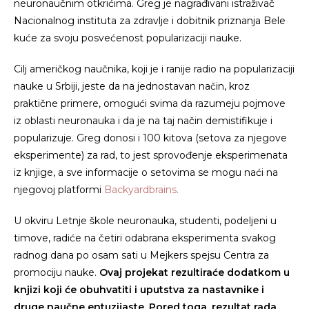
neuronaučnim otkrićima. Greg je nagrađivani istraživač
Nacionalnog instituta za zdravlje i dobitnik priznanja Bele
kuće za svoju posvećenost popularizaciji nauke.
Cilj američkog naučnika, koji je i ranije radio na popularizaciji
nauke u Srbiji, jeste da na jednostavan način, kroz
praktične primere, omogući svima da razumeju pojmove
iz oblasti neuronauka i da je na taj način demistifikuje i
popularizuje. Greg donosi i 100 kitova (setova za njegove
eksperimente) za rad, to jest sprovođenje eksperimenata
iz knjige, a sve informacije o setovima se mogu naći na
njegovoj platformi
Backyardbrains.
U okviru Letnje škole neuronauka, studenti, podeljeni u
timove, radiće na četiri odabrana eksperimenta svakog
radnog dana po osam sati u Mejkers spejsu Centra za
promociju nauke.
Ovaj projekat rezultiraće dodatkom u
knjizi koji će obuhvatiti i uputstva za nastavnike i
druge naučne entuzijaste. Pored toga, rezultat rada