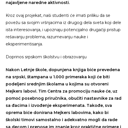
najavljene naredne aktivnosti.
Kroz ovaj projekat, naši studenti će imati priliku da se
povežu sa svojim vršnjacima iz drugog dela sveta koji dele
ista interesovanja, i upoznaju potencijalno drugačiji pristup
rešavanju problema, razumevanju nauke i
eksperimentisanja.
Doprinos srpskom školstvu i obrazovanju
Nakon Letnje škole, dopunjena knjiga biće prevedena
na srpski, štampana u 1.000 primeraka koji će biti
podeljeni srednjim školama u kojima su otvoreni
Mejkers labovi. Tim Centra za promociju nauke će, uz
pomoć posebnog priručnika, obučiti nastavnike za rad
sa đacima i izvođenje eksperimenata. Takođe, sva
oprema biće donirana Mejkers labovima, kako bi
školski timovi samostalno i adekvatno mogli da rade
sa decom i prenose im znanje kroz praktične primere i