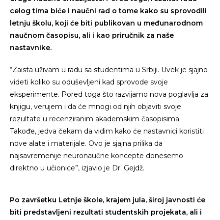
celog tima biće i naučni rad o tome kako su sprovodili
letnju školu, koji će biti publikovan u međunarodnom
naučnom časopisu, ali i kao priručnik za naše
nastavnike.
“Zaista uživam u radu sa studentima u Srbiji. Uvek je sjajno
videti koliko su oduševljeni kad sprovode svoje
eksperimente. Pored toga što razvijamo nova poglavlja za
knjigu, verujem i da će mnogi od njih objaviti svoje
rezultate u recenziranim akademskim časopisima.
Takođe, jedva čekam da vidim kako će nastavnici koristiti
nove alate i materijale. Ovo je sjajna prilika da
najsavremenije neuronaučne koncepte donesemo
direktno u učionice”, izjavio je Dr. Gejdž.
Po završetku Letnje škole, krajem jula, široj javnosti će
biti predstavljeni rezultati studentskih projekata, ali i