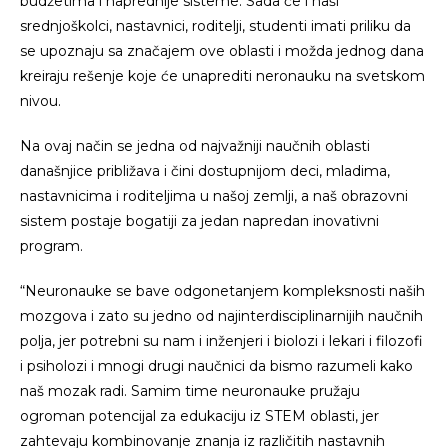
budžetima i naprednije sisteme. Sada će i naši
srednjoškolci, nastavnici, roditelji, studenti imati priliku da
se upoznaju sa značajem ove oblasti i možda jednog dana
kreiraju rešenje koje će unaprediti neronauku na svetskom
nivou.
Na ovaj način se jedna od najvažniji naučnih oblasti
današnjice približava i čini dostupnijom deci, mladima,
nastavnicima i roditeljima u našoj zemlji, a naš obrazovni
sistem postaje bogatiji za jedan napredan inovativni
program.
“Neuronauke se bave odgonetanjem kompleksnosti naših
mozgova i zato su jedno od najinterdisciplinarnijih naučnih
polja, jer potrebni su nam i inženjeri i biolozi i lekari i filozofi
i psiholozi i mnogi drugi naučnici da bismo razumeli kako
naš mozak radi. Samim time neuronauke pružaju
ogroman potencijal za edukaciju iz STEM oblasti, jer
zahtevaju kombinovanje znanja iz različitih nastavnih