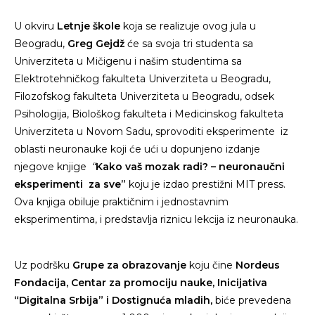
U okviru
Letnje škole
koja se realizuje ovog jula u
Beogradu,
Greg Gejdž
će sa svoja tri studenta sa
Univerziteta u Mičigenu i našim studentima sa
Elektrotehničkog fakulteta Univerziteta u Beogradu,
Filozofskog fakulteta Univerziteta u Beogradu, odsek
Psihologija, Biološkog fakulteta i Medicinskog fakulteta
Univerziteta u Novom Sadu, sprovoditi eksperimente iz
oblasti neuronauke koji će ući u dopunjeno izdanje
njegove knjige
“
Kako vaš mozak radi? – neuronaučni
eksperimenti za sve”
koju je izdao prestižni MIT press.
Ova knjiga obiluje praktičnim i jednostavnim
eksperimentima, i predstavlja riznicu lekcija iz neuronauka.
Uz podršku
Grupe za obrazovanje
koju čine
Nordeus
Fondacija,
Centar za promociju nauke, Inicijativa
“Digitalna Srbija” i Dostignuća mladih,
biće prevedena