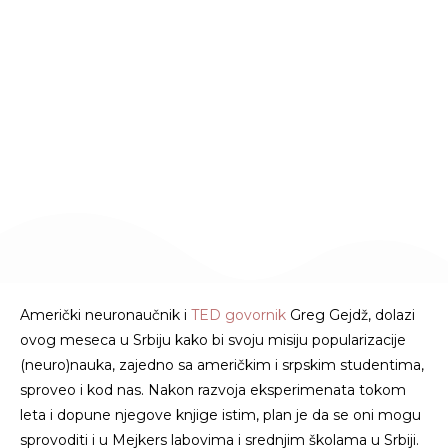
NAUKE U SRBIJI I
DOPRINOS
OBRAZOVANJU KROZ
NEURONAUČNE
EKSPERIMENTE
July 18, 2023
Američki neuronaučnik i
TED govornik
Greg Gejdž, dolazi
ovog meseca u Srbiju kako bi svoju misiju popularizacije
(neuro)nauka, zajedno sa američkim i srpskim studentima,
sproveo i kod nas. Nakon razvoja eksperimenata tokom
leta i dopune njegove knjige istim, plan je da se oni mogu
sprovoditi i u Mejkers labovima i srednjim školama u Srbiji.