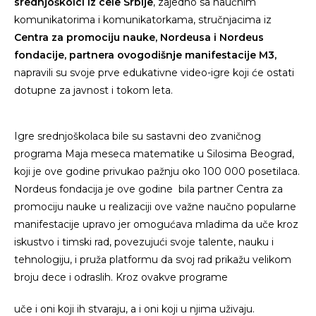
srednjoškolci iz cele Srbije
, zajedno sa naučnim
komunikatorima i komunikatorkama, stručnjacima iz
Centra za promociju nauke, Nordeusa i Nordeus
fondacije, partnera ovogodišnje manifestacije M3,
napravili su svoje prve edukativne video-igre koji će ostati
dotupne za javnost i tokom leta.
Igre srednjoškolaca bile su sastavni deo zvaničnog
programa Maja meseca matematike u Silosima Beograd,
koji je ove godine privukao pažnju oko 100 000 posetilaca.
Nordeus fondacija je ove godine bila partner Centra za
promociju nauke u realizaciji ove važne naučno popularne
manifestacije upravo jer omogućava mladima da uče kroz
iskustvo i timski rad, povezujući svoje talente, nauku i
tehnologiju, i pruža platformu da svoj rad prikažu velikom
broju dece i odraslih. Kroz ovakve programe
uče i oni koji ih stvaraju, a i oni koji u njima uživaju.