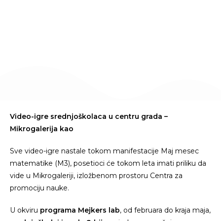
June 20, 2022
Video-igre srednjoškolaca u centru grada –
Mikrogalerija kao
Sve video-igre nastale tokom manifestacije Maj mesec
matematike (M3), posetioci će tokom leta imati priliku da
vide u Mikrogaleriji, izložbenom prostoru Centra za
promociju nauke.
U okviru
programa Mejkers lab
, od februara do kraja maja,