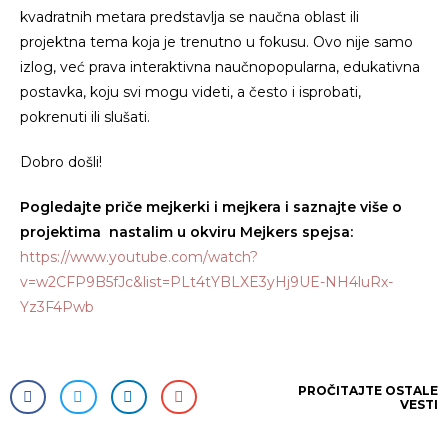
kvadratnih metara predstavlja se naučna oblast ili
projektna tema koja je trenutno u fokusu. Ovo nije samo
izlog, već prava interaktivna naučnopopularna, edukativna
postavka, koju svi mogu videti, a često i isprobati,
pokrenuti ili slušati.
Dobro došli!
Pogledajte priče mejkerki i mejkera i saznajte više o
projektima nastalim u okviru Mejkers spejsa:
https://www.youtube.com/watch?
v=w2CFP9B5fJc&list=PLt4tYBLXE3yHj9UE-NH4luRx-
Yz3F4Pwb
PROČITAJTE
OSTALE
VESTI