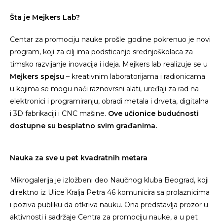
Šta je Mejkers Lab?
Centar za promociju nauke prošle godine pokrenuo je novi
program, koji za cilj ima podsticanje srednjoškolaca za
timsko razvijanje inovacija i ideja. Mejkers lab realizuje se u
Mejkers spejsu
– kreativnim laboratorijama i radionicama
u kojima se mogu naći raznovrsni alati, uređaji za rad na
elektronici i programiranju, obradi metala i drveta, digitalna
i 3D fabrikaciji i CNC mašine.
Ove učionice budućnosti
dostupne su besplatno svim građanima.
Nauka za sve u pet kvadratnih metara
Mikrogalerija je izložbeni deo Naučnog kluba Beograd, koji
direktno iz Ulice Kralja Petra 46 komunicira sa prolaznicima
i poziva publiku da otkriva nauku. Ona predstavlja prozor u
aktivnosti i sadržaje Centra za promociju nauke, a u pet