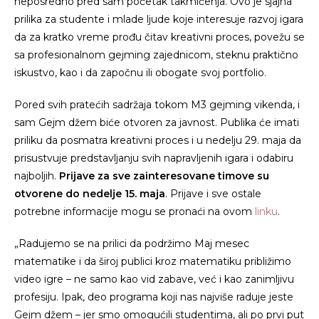
neposredno pred sam početak takmičenja. Ovo je sjajna
prilika za studente i mlade ljude koje interesuje razvoj igara
da za kratko vreme prođu čitav kreativni proces, povežu se
sa profesionalnom gejming zajednicom, steknu praktično
iskustvo, kao i da započnu ili obogate svoj portfolio.
Pored svih pratećih sadržaja tokom M3 gejming vikenda, i
sam Gejm džem biće otvoren za javnost. Publika će imati
priliku da posmatra kreativni proces i u nedelju 29. maja da
prisustvuje predstavljanju svih napravljenih igara i odabiru
najboljih.
Prijave za sve zainteresovane timove su
otvorene do nedelje 15. maja
. Prijave i sve ostale
potrebne informacije mogu se pronaći na ovom
linku
.
„Radujemo se na prilici da podržimo Maj mesec
matematike i da široj publici kroz matematiku približimo
video igre – ne samo kao vid zabave, već i kao zanimljivu
profesiju. Ipak, deo programa koji nas najviše raduje jeste
Gejm džem – jer smo omogućili studentima, ali po prvi put