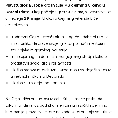
Playstudios Europe
organizuje
M3 gejming vikend
u
Dorćol Platz-u
koji počinje u
petak 27. maja
i završava se
u
nedelju 29
.
maja.
U okviru Gejming vikenda biće
organizovan:
trodnevni Gejm džem* tokom kog će odabrani timovi
imati priliku da prave svoje igre uz pomoć mentora i
stručnjaka iz gejming industrije
mali sajam igara domaćih indi gejming studija kako bi
predstavili svoje igre široj javnosti
izložba radova interaktivne umetnosti srednjoškolaca iz
umetničkih škola u Beogradu
izložba retro gejming konzola
Na Gejm džemu, timovi iz cele Srbije imaće priliku da
tokom tri dana, uz podršku mentora iz različitih gejming
kompanije, prave svoje igre na zadatu temu koja se otkriva