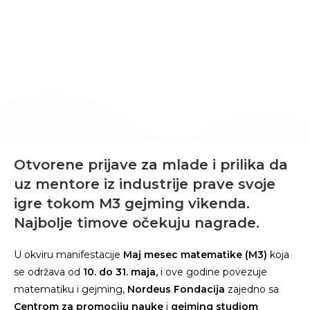
May 9, 2022
Otvorene prijave za mlade i prilika da
uz mentore iz industrije prave svoje
igre tokom M3 gejming vikenda.
Najbolje timove očekuju nagrade.
U okviru manifestacije
Maj mesec matematike (M3)
koja
se održava od
10. do 31. maja,
i ove godine povezuje
matematiku i gejming,
Nordeus Fondacija
zajedno sa
Centrom za promociju nauke
i
gejming studiom